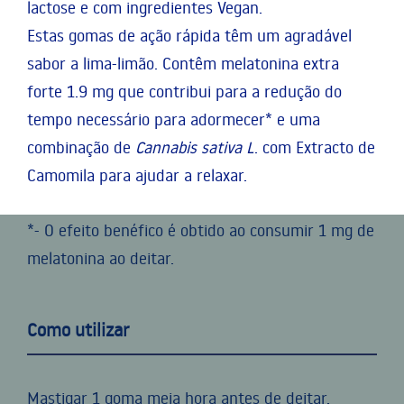
lactose e com ingredientes Vegan.
Estas gomas de ação rápida têm um agradável
sabor a lima-limão. Contêm melatonina extra
forte 1.9 mg que contribui para a redução do
tempo necessário para adormecer* e uma
combinação de
Cannabis sativa L
. com Extracto de
Camomila para ajudar a relaxar.
*- O efeito benéfico é obtido ao consumir 1 mg de
melatonina ao deitar.
Como utilizar
Mastigar 1 goma meia hora antes de deitar.