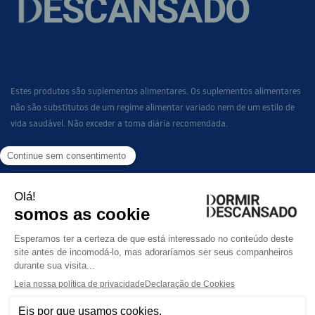
Estes produtos são suplementos alimentares. Os suplementos alimentares
não são substitutos de um regime alimentar variado nem de um estilo de
vida saudável. Não exceder a toma diária recomendada.
LINKS
GAMA SONO
FAQ
CONTACTO
TERMOS E CONDIÇÕES DE ACESSO E UTILIZAÇÃO
POLÍTICA DE PRIVACIDADE E POLÍTICA DE COOKIES