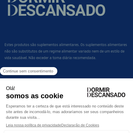
Estes produtos são suplementos alimentares. Os suplementos alimentares
não são substitutos de um regime alimentar variado nem de um estilo de
vida saudável. Não exceder a toma diária recomendada.
LINKS
GAMA SONO
FAQ
CONTACTO
TERMOS E CONDIÇÕES DE ACESSO E UTILIZAÇÃO